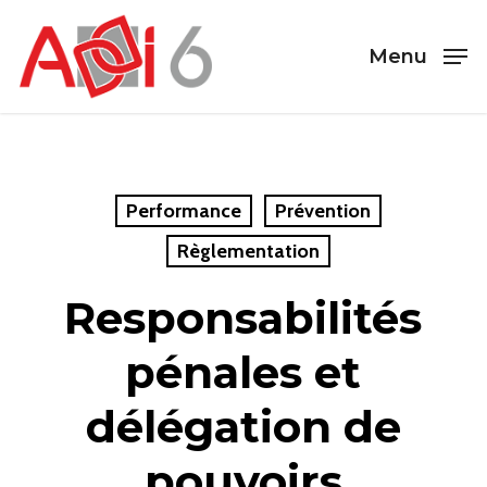
Skip
Men
to
Menu
main
content
Performance
Prévention
Règlementation
Responsabilités
pénales et
délégation de
pouvoirs